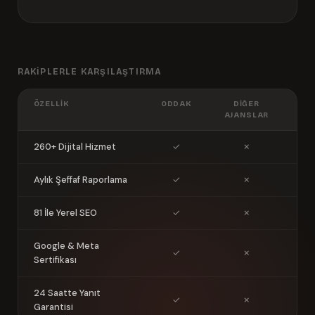
RAKIPLERLE KARŞILAŞTIRMA
ÖZELLIK
ODDAK
DIĞER
AJANSLAR
260+ Dijital Hizmet
✓
✗
Aylık Şeffaf Raporlama
✓
✗
81 İle Yerel SEO
✓
✗
Google & Meta
✓
✗
Sertifikası
24 Saatte Yanıt
✓
✗
Garantisi