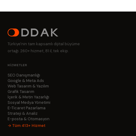
size dönüş yapılmaktadır. Görüşme tamamen ücretsizdir ve
herhangi bir taahhüt gerektirmez.
Türkiye'nin tam kapsamlı dijital büyüme
ortağı. 260+ hizmet, 81 il, tek ekip.
HIZMETLER
SEO Danışmanlığı
Google & Meta Ads
Web Tasarım & Yazılım
Grafik Tasarım
İçerik & Metin Yazarlığı
Sosyal Medya Yönetimi
E-Ticaret Pazarlama
Strateji & Analiz
E-posta & Otomasyon
→ Tüm 413+ Hizmet