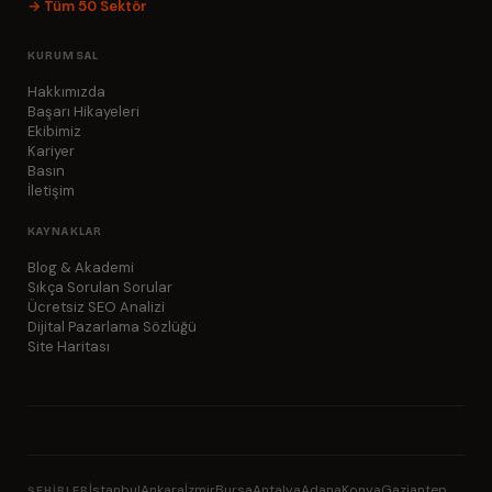
→ Tüm 50 Sektör
KURUMSAL
Hakkımızda
Başarı Hikayeleri
Ekibimiz
Kariyer
Basın
İletişim
KAYNAKLAR
Blog & Akademi
Sıkça Sorulan Sorular
Ücretsiz SEO Analizi
Dijital Pazarlama Sözlüğü
Site Haritası
İstanbul
Ankara
İzmir
Bursa
Antalya
Adana
Konya
Gaziantep
ŞEHIRLER