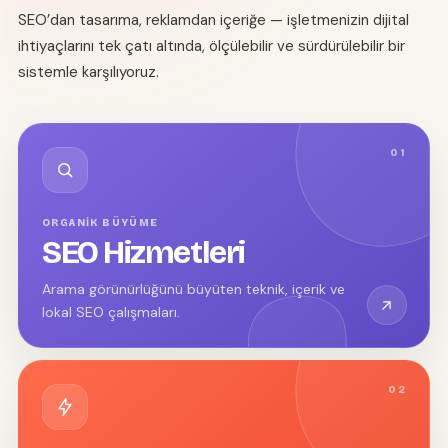
SEO’dan tasarıma, reklamdan içeriğe — işletmenizin dijital
ihtiyaçlarını tek çatı altında, ölçülebilir ve sürdürülebilir bir
sistemle karşılıyoruz.
01
ORGANIK BÜYÜME
SEO Hizmetleri
Arama görünürlüğünü büyüten teknik, içerik ve
lokal SEO çalışmaları.
02