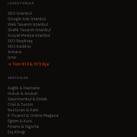
LOKASYONLAR
SEO İstanbul
Google Ads İstanbul
Web Tasarım İstanbul
Grafik Tasarım İstanbul
Sosyal Medya İstanbul
SEO Beşiktaş
SEO Kadıköy
Ankara
İzmir
→ Tüm 81 İl & 973 İlçe
SEKTÖRLER
Sağlık & Hastane
Hukuk & Avukat
Gayrimenkul & Emlak
Otel & Turizm
Restoran & Kafe
E-Ticaret & Online Mağaza
Eğitim & Kurs
Finans & Sigorta
Diş Kliniği