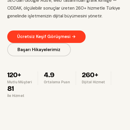
SEO'dan Google Ads'e, web tasarımdan grafik kimliğe —
ODDAK, ölçülebilir sonuçlar üreten 260+ hizmetle Türkiye
genelinde işletmenizin dijital büyümesini yönetir.
Ücretsiz Keşif Görüşmesi →
Başarı Hikayelerimiz
120+
4.9
260+
Mutlu Müşteri
Ortalama Puan
Dijital Hizmet
81
İle Hizmet