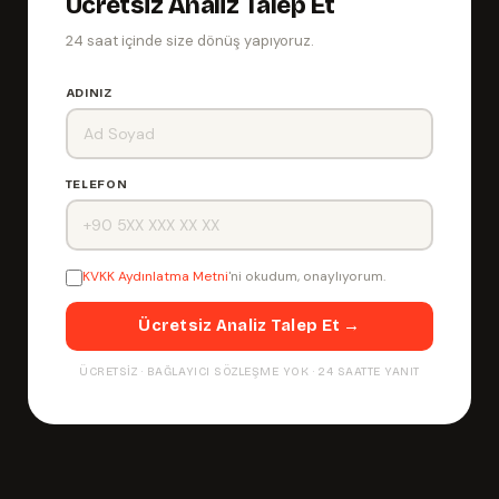
Ücretsiz Analiz Talep Et
24 saat içinde size dönüş yapıyoruz.
ADINIZ
TELEFON
KVKK Aydınlatma Metni
'ni okudum, onaylıyorum.
Ücretsiz Analiz Talep Et →
ÜCRETSIZ · BAĞLAYICI SÖZLEŞME YOK · 24 SAATTE YANIT