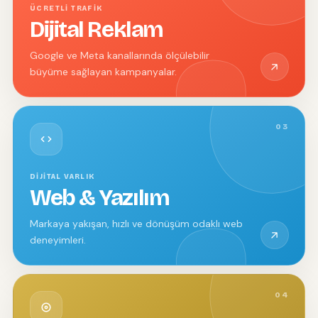
ÜCRETLI TRAFIK
Dijital Reklam
Google ve Meta kanallarında ölçülebilir
büyüme sağlayan kampanyalar.
03
DIJITAL VARLIK
Web & Yazılım
Markaya yakışan, hızlı ve dönüşüm odaklı web
deneyimleri.
04