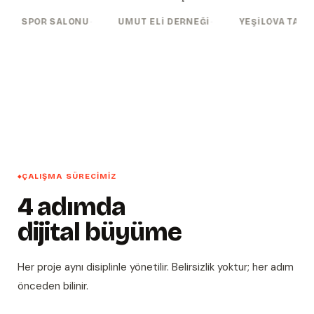
·
·
·
Ş.
ZIRVE SPOR SALONU
UMUT ELI DERNEĞI
YEŞI
ÇALIŞMA SÜRECIMIZ
4 adımda
dijital büyüme
Her proje aynı disiplinle yönetilir. Belirsizlik yoktur; her adım
önceden bilinir.