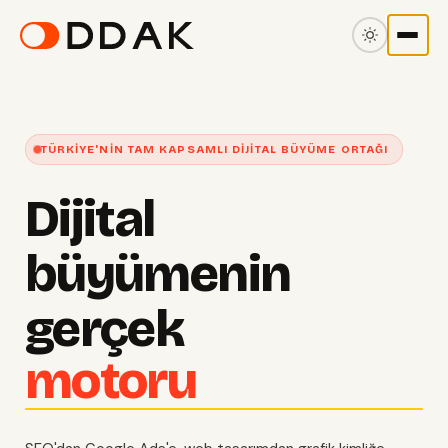
TÜRKIYE'NIN TAM KAPSAMLI DIJITAL BÜYÜME ORTAĞI
Dijital
büyümenin
gerçek
motoru